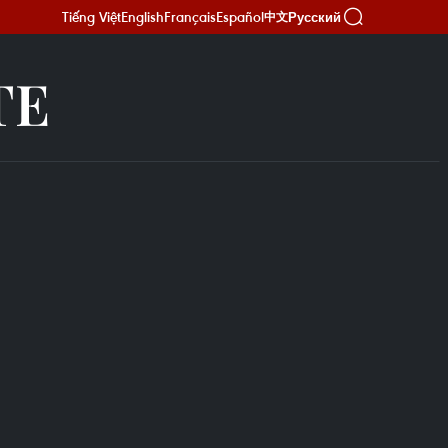
Tiếng Việt
English
Français
Español
Русский
中文
TE