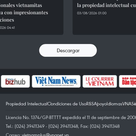
ionales vietnamitas
la propiedad intelectual cu
ca con impresionantes
03/08/2026 01:00
ciones
026 04:41
Descargar
Propiedad Intelectual
Condiciones de Uso
RSS
Apoyo
Idiomas
VNA
Se
Licencia No. 1374/GP-BTTTT expedida el 11 de septiembre de 2008
Tel.: (024) 39411349 - (024) 39411348, Fax: (024) 39411348
Correo:
vietnamplus@vnanet.vn