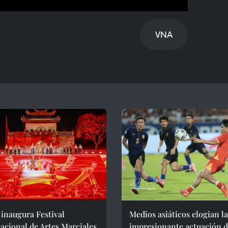
VNA
inaugura Festival
Medios asiáticos elogian la
acional de Artes Marciales
impresionante actuación 