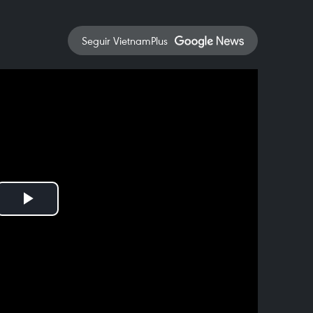
Seguir VietnamPlus
Play
Video