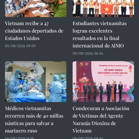
Vietnam recibe a 47
Estudiantes vietnamitas
ciudadanos deportados de
logran excelentes
Estados Unidos
resultados en la final
internacional de AIMO
05/08/2026 09:09
05/08/2026 06:54
Médicos vietnamitas
Condecoran a Asociación
recorren más de 40 millas
de Víctimas del Agente
náuticas para salvar a
Naranja/Dioxina de
marinero ruso
Vietnam
04/08/2026 14:19
04/08/2026 09:42