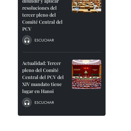
difundir y aplicar
resoluciones del
tercer pleno del
Comité Central del
PCV
ESCUCHAR
Actualidad: Tercer
pleno del Comité
Central del PCV del
XIV mandato tiene
lugar en Hanoi
ESCUCHAR