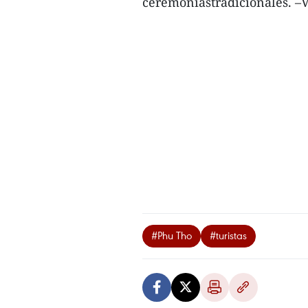
ceremoniastradicionales. 
#Phu Tho
#turistas