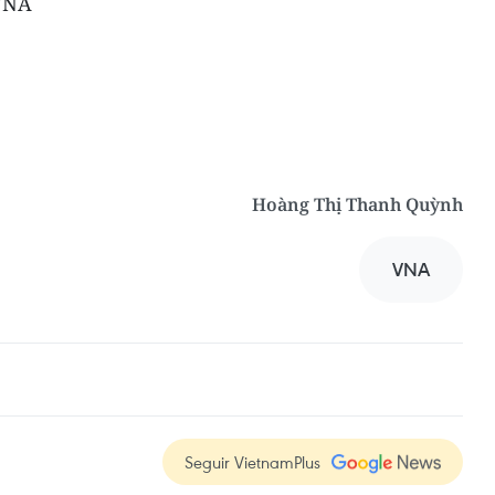
–VNA
Hoàng Thị Thanh Quỳnh
VNA
Seguir VietnamPlus