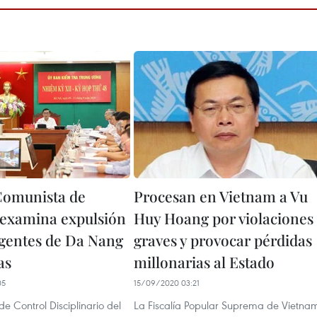
Comunista de
Procesan en Vietnam a Vu
examina expulsión
Huy Hoang por violaciones
igentes de Da Nang
graves y provocar pérdidas
as
millonarias al Estado
05
15/09/2020 03:21
e Control Disciplinario del
La Fiscalía Popular Suprema de Vietna