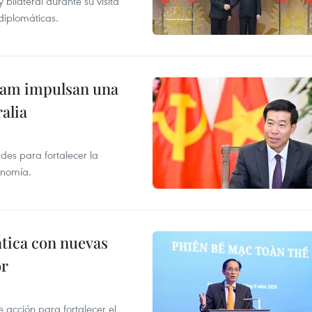
ilateral durante su visita
 diplomáticas.
tnam impulsan una
alia
des para fortalecer la
onomía.
ática con nuevas
or
acción para fortalecer el