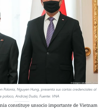
n Polonia, Nguyen Hung, presenta sus cartas credenciales al
e polaco, Andrzej Duda, Fuente: VNA
onia constituye unsocio importante de Vietnam