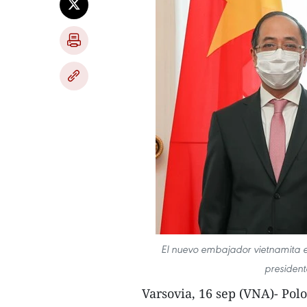
El nuevo embajador vietnamita e
president
Varsovia, 16 sep (VNA)- Pol