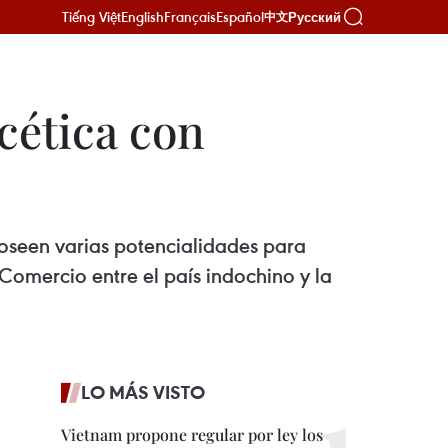
Tiếng Việt
English
Français
Español
Русский
中文
cética con
oseen varias potencialidades para
 Comercio entre el país indochino y la
LO MÁS VISTO
Vietnam propone regular por ley los