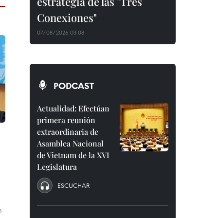
estrategia de las "Tres
Conexiones"
07/08/2026 03:08
PODCAST
Actualidad: Efectúan
primera reunión
extraordinaria de
Asamblea Nacional
de Vietnam de la XVI
Legislatura
ESCUCHAR
m