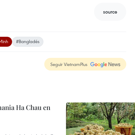
source
Minh
#Bangladés
Seguir VietnamPlus
mania Ha Chau en