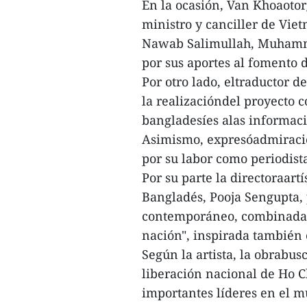
En la ocasión, Van Khoaotor
ministro y canciller de Vie
Nawab Salimullah, Muhammad
por sus aportes al fomento d
Por otro lado, eltraductor d
la realizacióndel proyecto c
bangladesíes alas informacio
Asimismo, expresóadmiració
por su labor como periodist
Por su parte la directoraar
Bangladés, Pooja Sengupta,
contemporáneo, combinada e
nación", inspirada también 
Según la artista, la obrabus
liberación nacional de Ho C
importantes líderes en el 