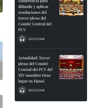
conferencia para
difundir y aplicar
resoluciones del
tercer pleno del
Comité Central del
PCV
ESCUCHAR
Actualidad: Tercer
pleno del Comité
Central del PCV del
XIV mandato tiene
lugar en Hanoi
ESCUCHAR