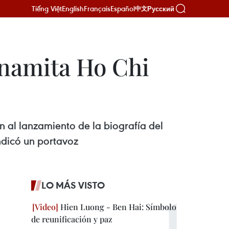
Tiếng Việt
English
Français
Español
Русский
中文
tnamita Ho Chi
n al lanzamiento de la biografía del
ndicó un portavoz
LO MÁS VISTO
Hien Luong - Ben Hai: Símbolo
de reunificación y paz