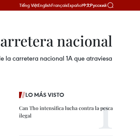
Tiếng Việt
English
Français
Español
Русский
中文
arretera nacional
e la carretera nacional 1A que atraviesa
LO MÁS VISTO
Can Tho intensifica lucha contra la pesca
ilegal