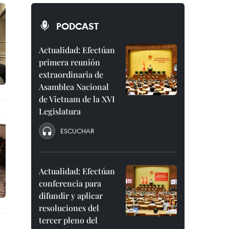
PODCAST
Actualidad: Efectúan
primera reunión
extraordinaria de
Asamblea Nacional
de Vietnam de la XVI
Legislatura
ESCUCHAR
Actualidad: Efectúan
conferencia para
difundir y aplicar
resoluciones del
tercer pleno del