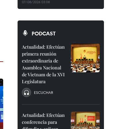
07/08/2026 03:08
PODCAST
Actualidad: Efectúan
primera reunión
extraordinaria de
Asamblea Nacional
de Vietnam de la XVI
Legislatura
ESCUCHAR
Actualidad: Efectúan
conferencia para
difundir y aplicar