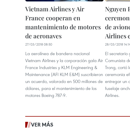
Vietnam Airlines y Air
Nguyen P
France cooperan en
ceremoni
mantenimiento de motores
de avion
de aeronaves
Airlines 
27/03/2018 08:50
28/03/2018 14:1
La aerolínea de bandera nacional
El secretario
Vietnam Airlines y la corporación gala Air
Comunista d
France Industries y KLM Engineering &
Trong, cortó 
Maintenance (AFI KLM E&M) suscribieron
ceremonia ef
un acuerdo, valorado en 500 millones de
entregar un 
dólares, para el mantenimiento de los
fuselaje anc
motores Boeing 787-9.
Airlines.
VER MÁS