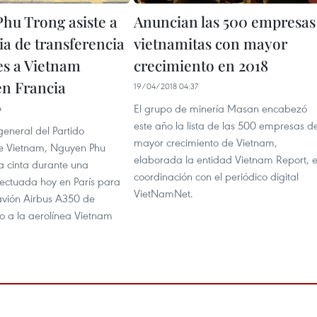
hu Trong asiste a
Anuncian las 500 empresas
a de transferencia
vietnamitas con mayor
es a Vietnam
crecimiento en 2018
en Francia
19/04/2018 04:37
El grupo de minería Masan encabezó
4
este año la lista de las 500 empresas d
 general del Partido
mayor crecimiento de Vietnam,
e Vietnam, Nguyen Phu
elaborada la entidad Vietnam Report, 
la cinta durante una
coordinación con el periódico digital
ectuada hoy en París para
VietNamNet.
avión Airbus A350 de
ho a la aerolínea Vietnam