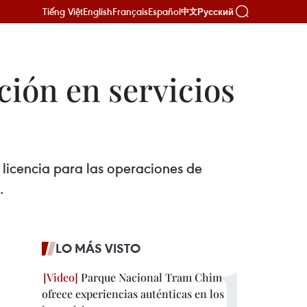
Tiếng Việt
English
Français
Español
Русский
中文
ción en servicios
n licencia para las operaciones de
.
LO MÁS VISTO
Parque Nacional Tram Chim
ofrece experiencias auténticas en los