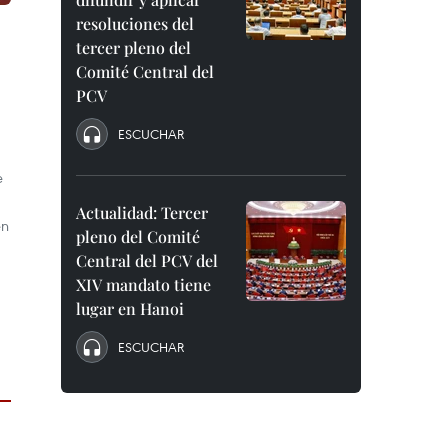
resoluciones del
tercer pleno del
Comité Central del
PCV
ESCUCHAR
e
Actualidad: Tercer
en
pleno del Comité
Central del PCV del
XIV mandato tiene
lugar en Hanoi
ESCUCHAR