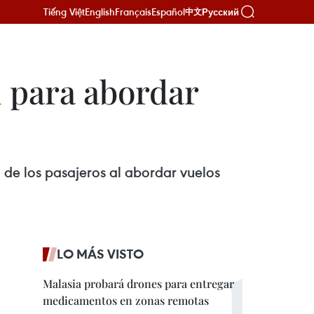
Tiếng Việt
English
Français
Español
Русский
中文
l para abordar
d de los pasajeros al abordar vuelos
LO MÁS VISTO
Malasia probará drones para entregar
medicamentos en zonas remotas