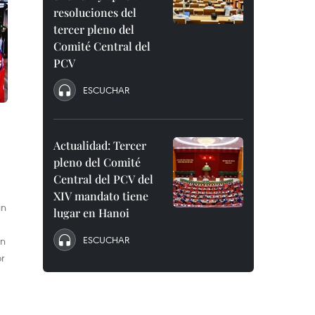
resoluciones del
tercer pleno del
Comité Central del
PCV
ESCUCHAR
Actualidad: Tercer
pleno del Comité
Central del PCV del
XIV mandato tiene
un
lugar en Hanoi
en
ESCUCHAR
or