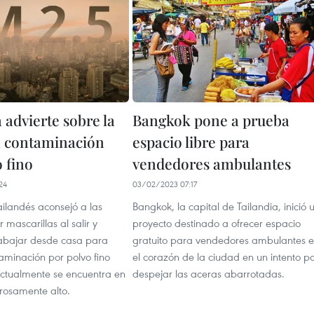
 advierte sobre la
Bangkok pone a prueba
a contaminación
espacio libre para
 fino
vendedores ambulantes
24
03/02/2023 07:17
ailandés aconsejó a las
Bangkok, la capital de Tailandia, inició 
 mascarillas al salir y
proyecto destinado a ofrecer espacio
rabajar desde casa para
gratuito para vendedores ambulantes 
taminación por polvo fino
el corazón de la ciudad en un intento p
ctualmente se encuentra en
despejar las aceras abarrotadas.
grosamente alto.