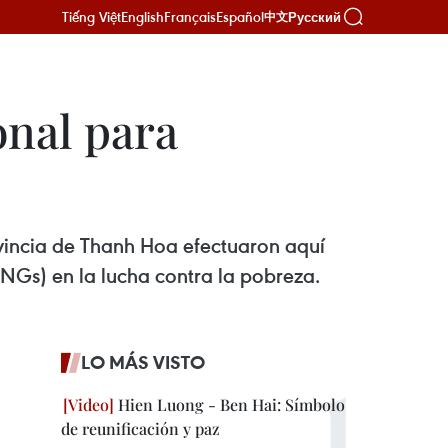
Tiếng Việt
English
Français
Español
Русский
中文
onal para
vincia de Thanh Hoa efectuaron aquí
NGs) en la lucha contra la pobreza.
LO MÁS VISTO
Hien Luong - Ben Hai: Símbolo
de reunificación y paz