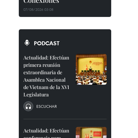
Conexiones"
07/08/2026 03:08
PODCAST
Actualidad: Efectúan
primera reunión
extraordinaria de
Asamblea Nacional
de Vietnam de la XVI
Legislatura
ESCUCHAR
Actualidad: Efectúan
conferencia para