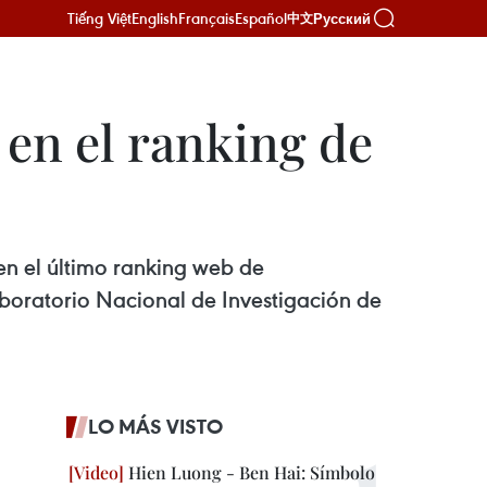
Tiếng Việt
English
Français
Español
Русский
中文
 en el ranking de
en el último ranking web de
oratorio Nacional de Investigación de
LO MÁS VISTO
Hien Luong - Ben Hai: Símbolo