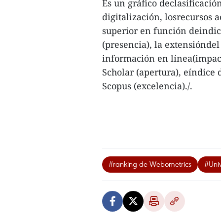
Es un gráfico declasificació
digitalización, losrecursos 
superior en función deindi
(presencia), la extensióndel
información en línea(impact
Scholar (apertura), eíndice d
Scopus (excelencia)./.
#ranking de Webometrics
#Uni