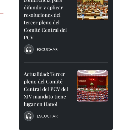
difundir y aplicar
resoluciones del
tercer pleno del
Comité Central del
PCV
ESCUCHAR
Actualidad: Tercer
pleno del Comité
Central del PCV del
XIV mandato tiene
lugar en Hanoi
ESCUCHAR