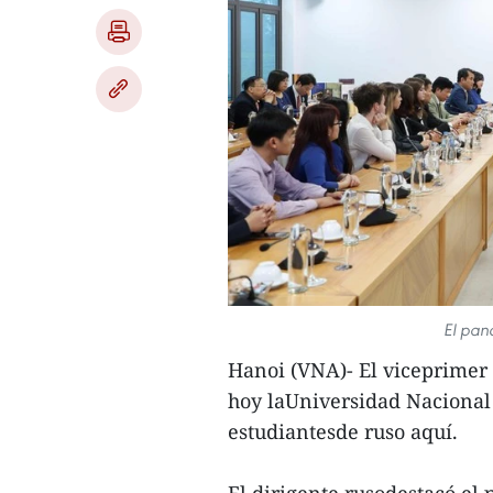
El pan
Hanoi (VNA)- El viceprimer
hoy laUniversidad Nacional 
estudiantesde ruso aquí.
El dirigente rusodestacó el