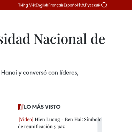
Tiếng Việt
English
Français
Español
Русский
中文
sidad Nacional de
 Hanoi y conversó con líderes,
LO MÁS VISTO
Hien Luong - Ben Hai: Símbolo
de reunificación y paz