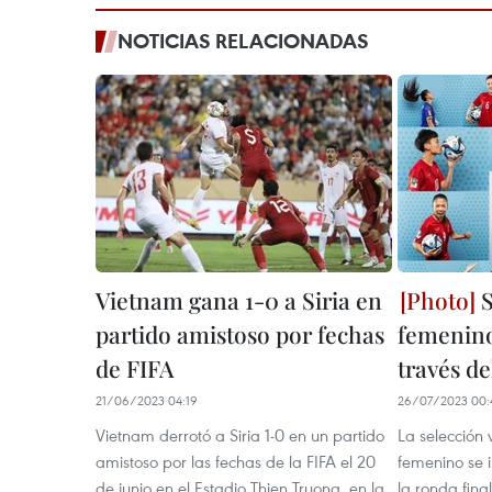
NOTICIAS RELACIONADAS
Vietnam gana 1-0 a Siria en
S
partido amistoso por fechas
femenino
de FIFA
través de
21/06/2023 04:19
26/07/2023 00:
Vietnam derrotó a Siria 1-0 en un partido
La selección 
amistoso por las fechas de la FIFA el 20
femenino se 
de junio en el Estadio Thien Truong, en la
la ronda fina