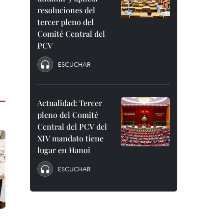
resoluciones del
tercer pleno del
Comité Central del
PCV
ESCUCHAR
Actualidad: Tercer
pleno del Comité
Central del PCV del
XIV mandato tiene
lugar en Hanoi
ESCUCHAR