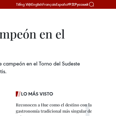
Tiếng Việt
English
Français
Español
Русский
中文
ampeón en el
de campeón en el Torno del Sudeste
is.
LO MÁS VISTO
Reconocen a Hue como el destino con la
gastronomía tradicional más singular de