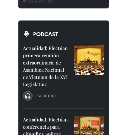
07/08/2026 03:08
PODCAST
Actualidad: Efectúan
primera reunión
extraordinaria de
Asamblea Nacional
de Vietnam de la XVI
Legislatura
ESCUCHAR
Actualidad: Efectúan
conferencia para
difundir y aplicar