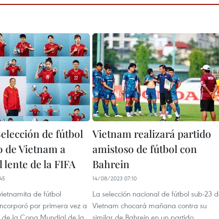
elección de fútbol
Vietnam realizará partido
 de Vietnam a
amistoso de fútbol con
l lente de la FIFA
Bahrein
45
14/08/2023 07:10
vietnamita de fútbol
La selección nacional de fútbol sub-23 
incorporó por primera vez a
Vietnam chocará mañana contra su
l de la Copa Mundial de la
similar de Bahrein en un partido