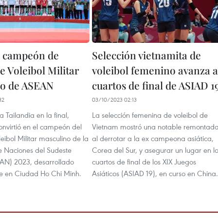
, campeón de
Selección vietnamita de
 Voleibol Militar
voleibol femenino avanza a
no de ASEAN
cuartos de final de ASIAD 1
32
03/10/2023 02:13
a Tailandia en la final,
La selección femenina de voleibol de
onvirtió en el campeón del
Vietnam mostró una notable remontad
eibol Militar masculino de la
al derrotar a la ex campeona asiática,
e Naciones del Sudeste
Corea del Sur, y asegurar un lugar en l
EAN) 2023, desarrollado
cuartos de final de los XIX Juegos
e en Ciudad Ho Chi Minh.
Asiáticos (ASIAD 19), en curso en China.