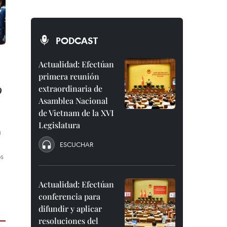
PODCAST
Actualidad: Efectúan
primera reunión
9
extraordinaria de
Asamblea Nacional
de Vietnam de la XVI
Legislatura
a
ESCUCHAR
os
Actualidad: Efectúan
conferencia para
difundir y aplicar
resoluciones del