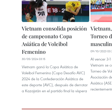
Vietnam consolida posición
Vietnam
de campeonato Copa
Torneo de
Asiática de Voleibol
masculi
Femenino
09/10/2023 03:
Al vencer 3-1 
30/05/2024 03:15
Vietnam se c
Vietnam ganó la Copa Asiática de
Torneo de Vol
Voleibol Femenino (Copa Desafío AVC)
Asociación d
2024 de la Confederación Asiática de
Asiático (AS
este deporte (AVC), después de derrotar
recientement
a Kazajstán en el partido final la víspera