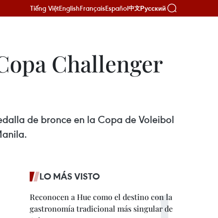
Tiếng Việt
English
Français
Español
Русский
中文
 Copa Challenger
edalla de bronce en la Copa de Voleibol
anila.
LO MÁS VISTO
Reconocen a Hue como el destino con la
gastronomía tradicional más singular de