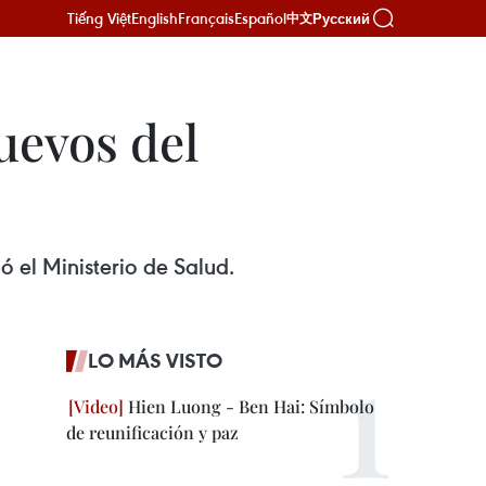
Tiếng Việt
English
Français
Español
Русский
中文
uevos del
ó el Ministerio de Salud.
LO MÁS VISTO
Hien Luong - Ben Hai: Símbolo
de reunificación y paz