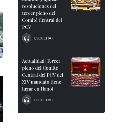
resoluciones del
tercer pleno del
Comité Central del
PCV
ESCUCHAR
Actualidad: Tercer
pleno del Comité
Central del PCV del
XIV mandato tiene
lugar en Hanoi
ESCUCHAR