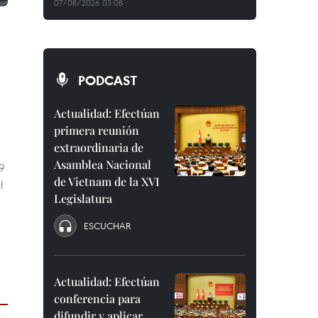
07/08/2026 03:08
PODCAST
Actualidad: Efectúan
primera reunión
extraordinaria de
Asamblea Nacional
19
de Vietnam de la XVI
l
Legislatura
ESCUCHAR
Actualidad: Efectúan
conferencia para
difundir y aplicar