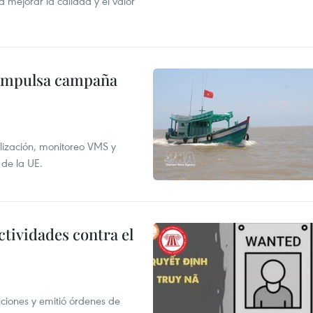
 mejorar la calidad y el valor
 impulsa campaña
alización, monitoreo VMS y
 de la UE.
ctividades contra el
gaciones y emitió órdenes de