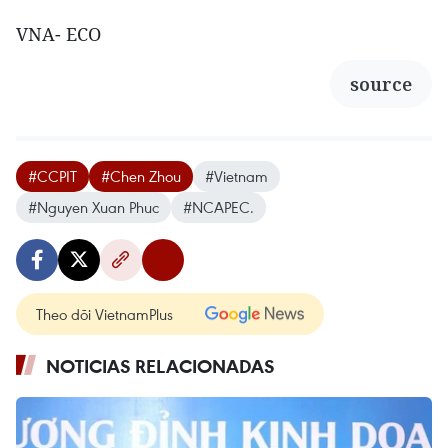
VNA- ECO
source
#CCPIT
#Chen Zhou
#Vietnam
#Nguyen Xuan Phuc
#NCAPEC.
Theo dõi VietnamPlus
NOTICIAS RELACIONADAS