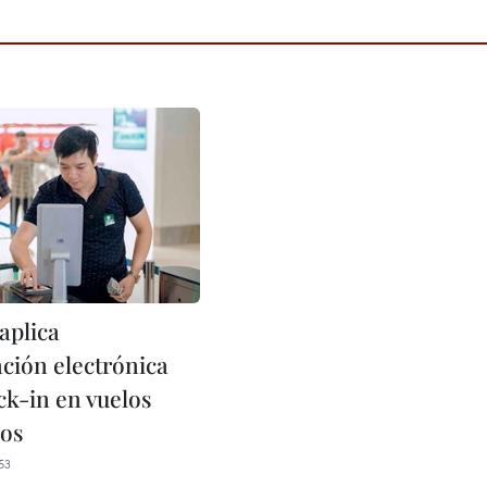
aplica
ación electrónica
ck-in en vuelos
os
53