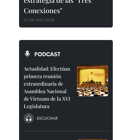
estrategia de las "Tres
Conexiones"
07/08/2026 03:08
PODCAST
Actualidad: Efectúan
primera reunión
extraordinaria de
Asamblea Nacional
de Vietnam de la XVI
Legislatura
ESCUCHAR