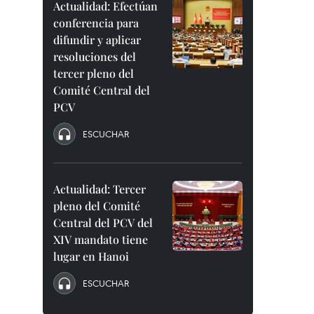
Actualidad: Efectúan
conferencia para
difundir y aplicar
resoluciones del
tercer pleno del
Comité Central del
PCV
ESCUCHAR
Actualidad: Tercer
pleno del Comité
Central del PCV del
XIV mandato tiene
lugar en Hanoi
ESCUCHAR