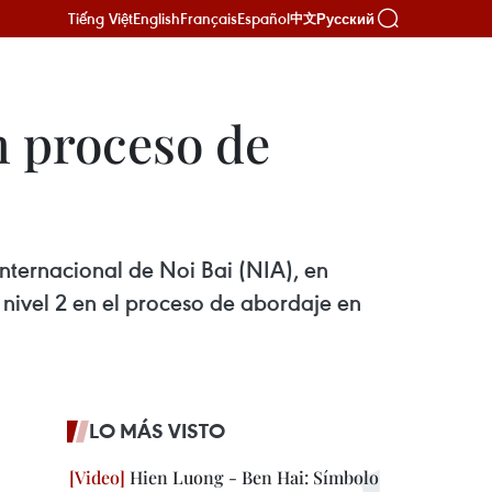
Tiếng Việt
English
Français
Español
Русский
中文
en proceso de
nternacional de Noi Bai (NIA), en
 nivel 2 en el proceso de abordaje en
LO MÁS VISTO
Hien Luong - Ben Hai: Símbolo