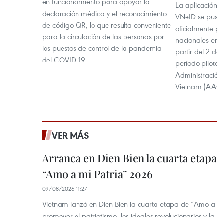
en funcionamiento para apoyar la
La aplicación
declaración médica y el reconocimiento
VNeID se pus
de código QR, lo que resulta conveniente
oficialmente
para la circulación de las personas por
nacionales en
los puestos de control de la pandemia
partir del 2
del COVID-19.
período pilo
Administració
Vietnam (AA
VER MÁS
Arranca en Dien Bien la cuarta etapa 
“Amo a mi Patria” 2026
09/08/2026 11:27
Vietnam lanzó en Dien Bien la cuarta etapa de “Amo a
promover el patriotismo, los ideales revolucionarios y la