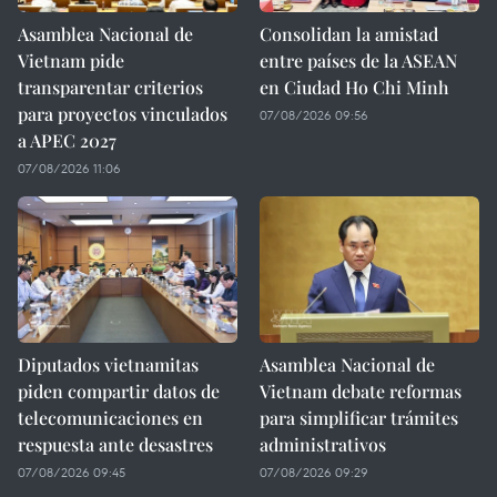
Asamblea Nacional de
Consolidan la amistad
Vietnam pide
entre países de la ASEAN
transparentar criterios
en Ciudad Ho Chi Minh
para proyectos vinculados
07/08/2026 09:56
a APEC 2027
07/08/2026 11:06
Diputados vietnamitas
Asamblea Nacional de
piden compartir datos de
Vietnam debate reformas
telecomunicaciones en
para simplificar trámites
respuesta ante desastres
administrativos
07/08/2026 09:45
07/08/2026 09:29