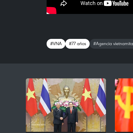
#VNA
#77 años
#Agencia vietnamita