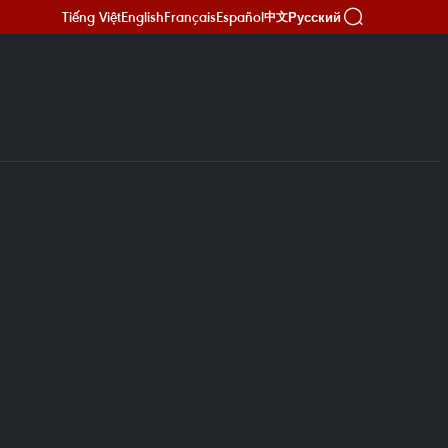
Tiếng Việt
English
Français
Español
Русский
中文