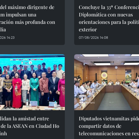
 del máximo dirigente de
Concluye la 33ª Conferenc
am impulsan una
Diplomática con nuevas
ración más profunda con
orientaciones para la polít
lia
exterior
026 14:23
07/08/2026 14:08
idan la amistad entre
Diputados vietnamitas pid
 de la ASEAN en Ciudad Ho
compartir datos de
inh
telecomunicaciones en res