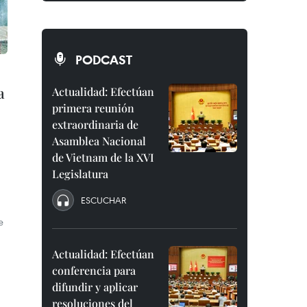
PODCAST
a
Actualidad: Efectúan
primera reunión
extraordinaria de
Asamblea Nacional
de Vietnam de la XVI
Legislatura
ESCUCHAR
e
Actualidad: Efectúan
conferencia para
difundir y aplicar
resoluciones del