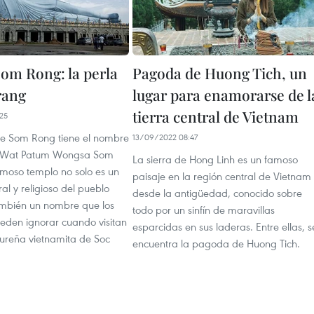
om Rong: la perla
Pagoda de Huong Tich, un
rang
lugar para enamorarse de l
tierra central de Vietnam
25
e Som Rong tiene el nombre
13/09/2022 08:47
 Wat Patum Wongsa Som
La sierra de Hong Linh es un famoso
amoso templo no solo es un
paisaje en la región central de Vietnam
ral y religioso del pueblo
desde la antigüedad, conocido sobre
ambién un nombre que los
todo por un sinfín de maravillas
ueden ignorar cuando visitan
esparcidas en sus laderas. Entre ellas, s
sureña vietnamita de Soc
encuentra la pagoda de Huong Tich.