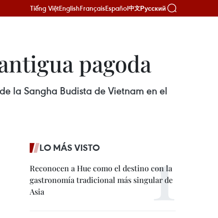
Tiếng Việt
English
Français
Español
Русский
中文
 antigua pagoda
 de la Sangha Budista de Vietnam en el
LO MÁS VISTO
Reconocen a Hue como el destino con la
gastronomía tradicional más singular de
Asia