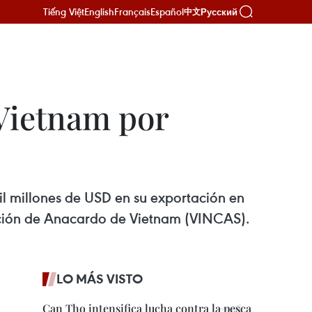
Tiếng Việt
English
Français
Español
Русский
中文
 Vietnam por
l millones de USD en su exportación en
iación de Anacardo de Vietnam (VINCAS).
LO MÁS VISTO
Can Tho intensifica lucha contra la pesca