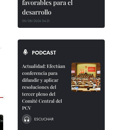
favorables para el
desarrollo
05/08/2026 04:31
y
PODCAST
Actualidad: Efectúan
conferencia para
difundir y aplicar
resoluciones del
tercer pleno del
Comité Central del
PCV
ESCUCHAR