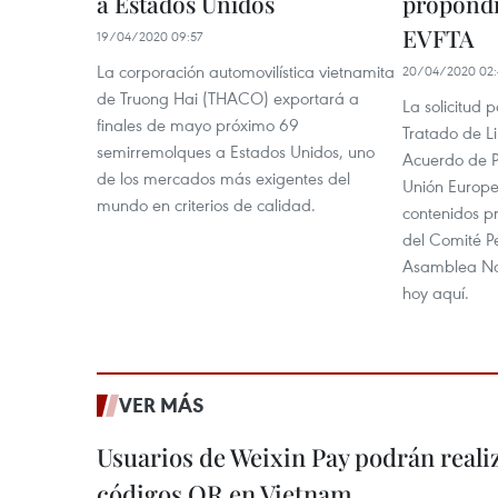
a Estados Unidos
propondr
EVFTA
19/04/2020 09:57
La corporación automovilística vietnamita
20/04/2020 02:
de Truong Hai (THACO) exportará a
La solicitud 
finales de mayo próximo 69
Tratado de L
semirremolques a Estados Unidos, uno
Acuerdo de Pr
de los mercados más exigentes del
Unión Europea
mundo en criterios de calidad.
contenidos pr
del Comité P
Asamblea Nac
hoy aquí.
VER MÁS
Usuarios de Weixin Pay podrán real
códigos QR en Vietnam