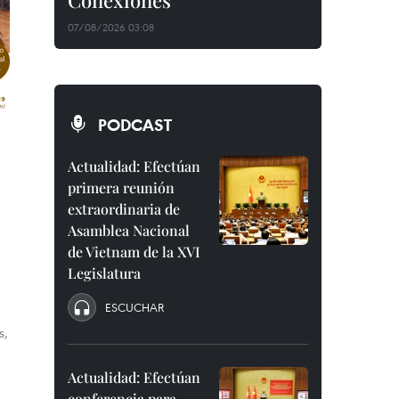
Conexiones"
07/08/2026 03:08
PODCAST
Actualidad: Efectúan
primera reunión
extraordinaria de
Asamblea Nacional
de Vietnam de la XVI
Legislatura
ESCUCHAR
s,
Actualidad: Efectúan
conferencia para