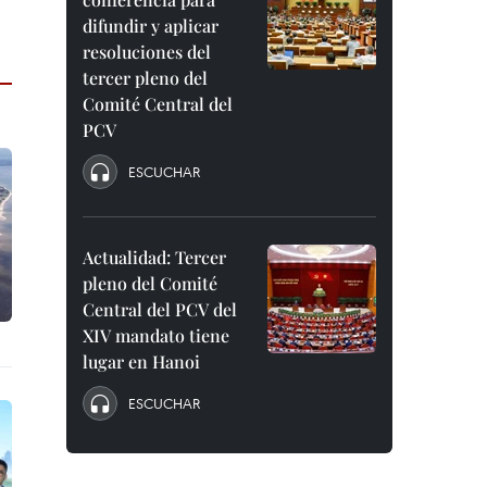
difundir y aplicar
resoluciones del
tercer pleno del
Comité Central del
PCV
ESCUCHAR
Actualidad: Tercer
pleno del Comité
Central del PCV del
XIV mandato tiene
lugar en Hanoi
ESCUCHAR