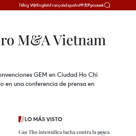
Tiếng Việt
English
Français
Español
Русский
中文
Foro M&A Vietnam
e Convenciones GEM en Ciudad Ho Chi
to en una conferencia de prensa en
LO MÁS VISTO
Can Tho intensifica lucha contra la pesca