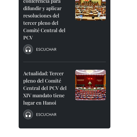
conferencia para
difundir y aplicar
resoluciones del
tercer pleno del
Comité Central del
PCV
ESCUCHAR
Actualidad: Tercer
pleno del Comité
Central del PCV del
XIV mandato tiene
lugar en Hanoi
ESCUCHAR