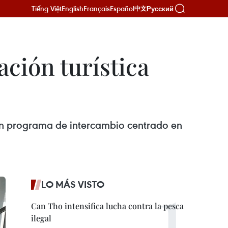
Tiếng Việt
English
Français
Español
Русский
中文
ación turística
 un programa de intercambio centrado en
LO MÁS VISTO
Can Tho intensifica lucha contra la pesca
ilegal