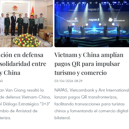
ción en defensa
Vietnam y China amplían
solidaridad entre
pagos QR para impulsar
y China
turismo y comercio
40
03/04/2026 08:29
an Van Giang resaltó la
NAPAS, Vietcombank y Ant Internationa
de defensa Vietnam-China,
lanzan pagos QR transfronterizos,
l Diálogo Estratégico "3+3"
facilitando transacciones para turistas
cambio de Amistad de
chinos y fomentando el comercio digital
eriza.
bilateral.