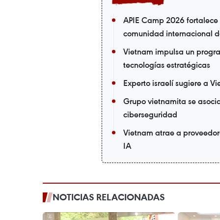
APIE Camp 2026 fortalece l
comunidad internacional de
Vietnam impulsa un progra
tecnologías estratégicas
Experto israelí sugiere a V
Grupo vietnamita se asoc
ciberseguridad
Vietnam atrae a proveedor
IA
NOTICIAS RELACIONADAS