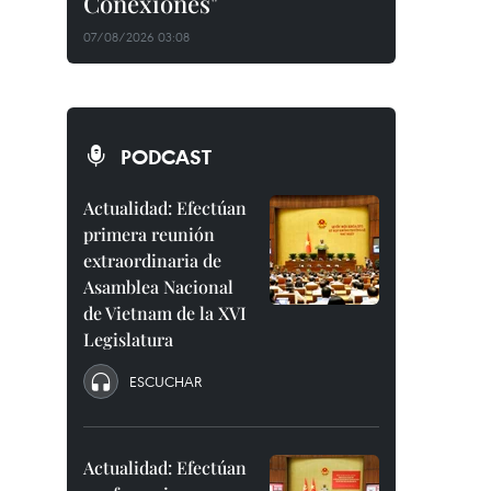
Conexiones"
07/08/2026 03:08
PODCAST
Actualidad: Efectúan
primera reunión
extraordinaria de
Asamblea Nacional
de Vietnam de la XVI
Legislatura
ESCUCHAR
Actualidad: Efectúan