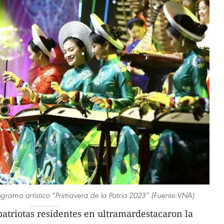
ograma artístico “Primavera de la Patria 2023” (Fuente:VNA)
atriotas residentes en ultramardestacaron la