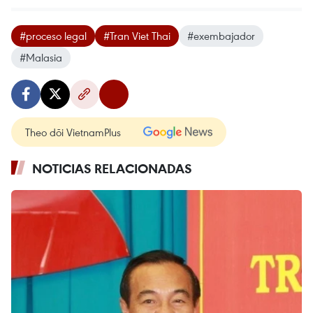
#proceso legal
#Tran Viet Thai
#exembajador
#Malasia
Theo dõi VietnamPlus
NOTICIAS RELACIONADAS