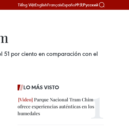
Tiếng Việt
English
Français
Español
Русский
中文
am
del 51 por ciento en comparación con el
LO MÁS VISTO
Parque Nacional Tram Chim
ofrece experiencias auténticas en los
humedales