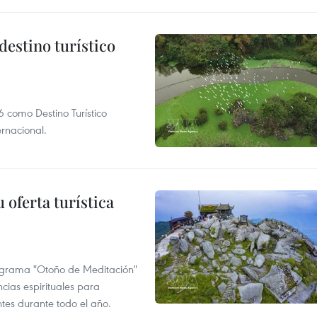
destino turístico
 como Destino Turístico
rnacional.
 oferta turística
ograma "Otoño de Meditación"
ncias espirituales para
ntes durante todo el año.