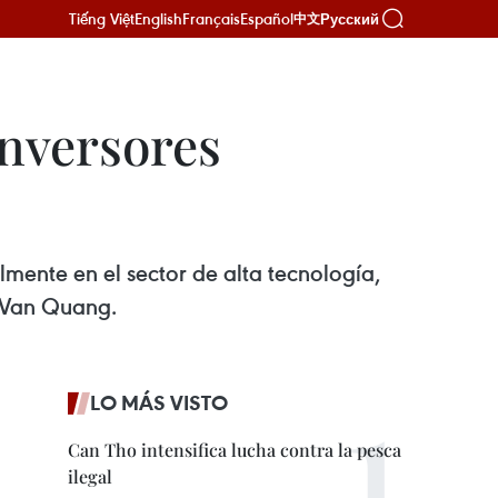
Tiếng Việt
English
Français
Español
Русский
中文
inversores
mente en el sector de alta tecnología,
n Van Quang.
LO MÁS VISTO
Can Tho intensifica lucha contra la pesca
ilegal