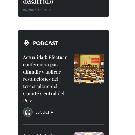
desarrollo
05/08/2026 04:31
PODCAST
Actualidad: Efectúan
conferencia para
difundir y aplicar
resoluciones del
tercer pleno del
Comité Central del
PCV
ESCUCHAR