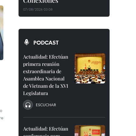
Conexiones"
07/08/2026 03:08
PODCAST
Actualidad: Efectúan
primera reunión
extraordinaria de
Asamblea Nacional
de Vietnam de la XVI
Legislatura
ESCUCHAR
o
re
Actualidad: Efectúan
conferencia para