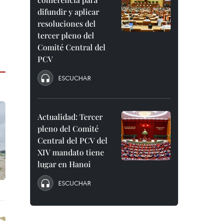
difundir y aplicar
resoluciones del
tercer pleno del
Comité Central del
PCV
ESCUCHAR
Actualidad: Tercer
pleno del Comité
Central del PCV del
XIV mandato tiene
lugar en Hanoi
ESCUCHAR