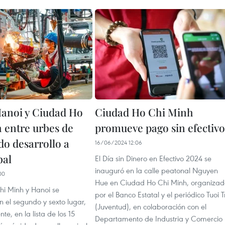
anoi y Ciudad Ho
Ciudad Ho Chi Minh
 entre urbes de
promueve pago sin efectivo
do desarrollo a
16/06/2024 12:06
bal
El Día sin Dinero en Efectivo 2024 se
inauguró en la calle peatonal Nguyen
00
Hue en Ciudad Ho Chi Minh, organizad
i Minh y Hanoi se
por el Banco Estatal y el periódico Tuoi T
 el segundo y sexto lugar,
(Juventud), en colaboración con el
te, en la lista de los 15
Departamento de Industria y Comercio