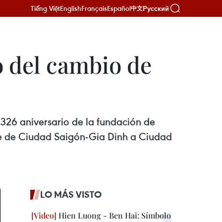
Tiếng Việt
English
Français
Español
Русский
中文
o del cambio de
26 aniversario de la fundación de
e de Ciudad Saigón-Gia Dinh a Ciudad
LO MÁS VISTO
Hien Luong - Ben Hai: Símbolo