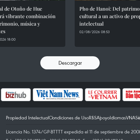
al de Otoño de Hue
Pho de Hanoi: Del patrimo
erá vibrante combinación
cultural a un activo de pr
rimonio, música y
intelectual
tes
02/08/2026 08:53
026 18:00
Descargar
Propiedad Intelectual
Condiciones de Uso
RSS
Apoyo
Idiomas
VNA
Se
Licencia No. 1374/GP-BTTTT expedida el 11 de septiembre de 2008