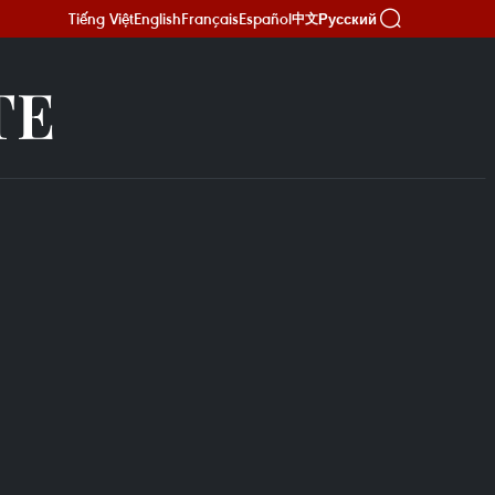
Tiếng Việt
English
Français
Español
Русский
中文
TE