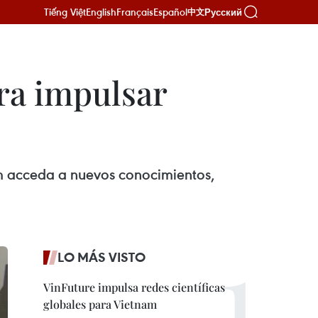
Tiếng Việt
English
Français
Español
Русский
中文
ra impulsar
m acceda a nuevos conocimientos,
LO MÁS VISTO
VinFuture impulsa redes científicas
globales para Vietnam