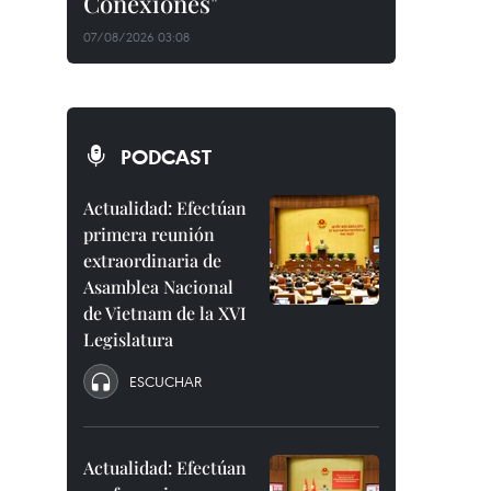
Conexiones"
07/08/2026 03:08
PODCAST
Actualidad: Efectúan
primera reunión
extraordinaria de
Asamblea Nacional
de Vietnam de la XVI
Legislatura
ESCUCHAR
Actualidad: Efectúan