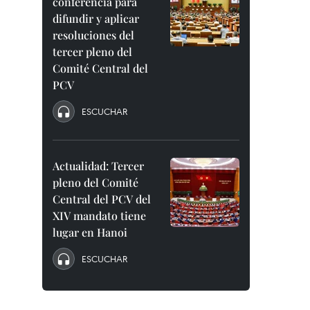
conferencia para
difundir y aplicar
resoluciones del
tercer pleno del
Comité Central del
PCV
ESCUCHAR
Actualidad: Tercer
pleno del Comité
Central del PCV del
XIV mandato tiene
lugar en Hanoi
ESCUCHAR