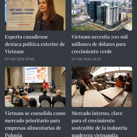
Experta canadiense
Vietnam necesita 700 mil
destaca política exterior de
millones de dólares para
Vietnam
crecimiento verde
07/08/2026 07:40
07/08/2026 04:23
Vietnam se consolida como
Mercado interno, clave
mercado prioritario para
para el crecimiento
empresas alimentarias de
sostenible de la industria
Polonia
maderera vietnamita