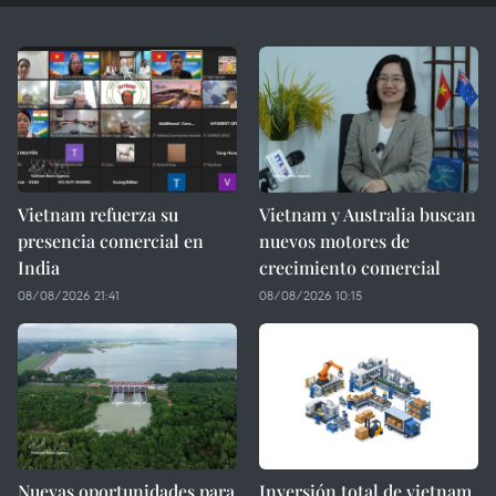
Vietnam refuerza su
Vietnam y Australia buscan
presencia comercial en
nuevos motores de
India
crecimiento comercial
08/08/2026 21:41
08/08/2026 10:15
Nuevas oportunidades para
Inversión total de vietnam