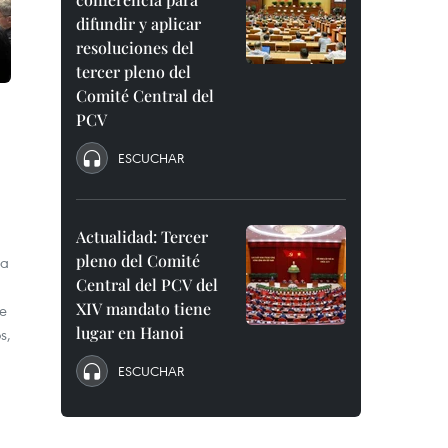
difundir y aplicar
resoluciones del
tercer pleno del
Comité Central del
PCV
ESCUCHAR
Actualidad: Tercer
pleno del Comité
la
Central del PCV del
XIV mandato tiene
de
lugar en Hanoi
s,
ESCUCHAR