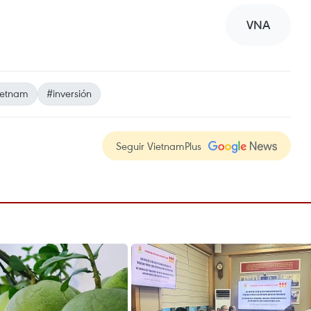
VNA
ietnam
#inversión
Seguir VietnamPlus