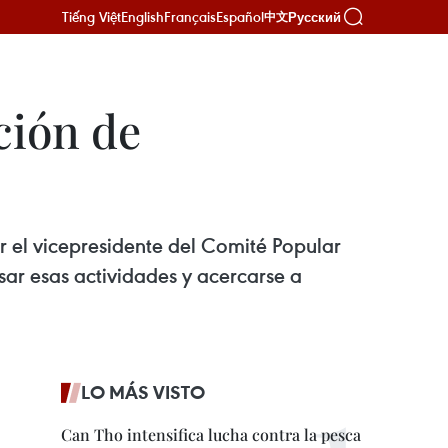
Tiếng Việt
English
Français
Español
Русский
中文
ción de
 el vicepresidente del Comité Popular
ar esas actividades y acercarse a
LO MÁS VISTO
Can Tho intensifica lucha contra la pesca