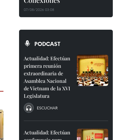
Conexiones"
07/08/2026 03:08
PODCAST
Actualidad: Efectúan
primera reunión
extraordinaria de
Asamblea Nacional
de Vietnam de la XVI
Legislatura
ESCUCHAR
Actualidad: Efectúan
conferencia para