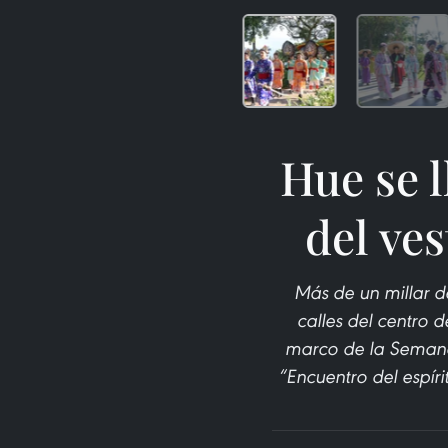
Hue se l
del ves
Más de un millar d
calles del centro 
marco de la Semana 
“Encuentro del espírit