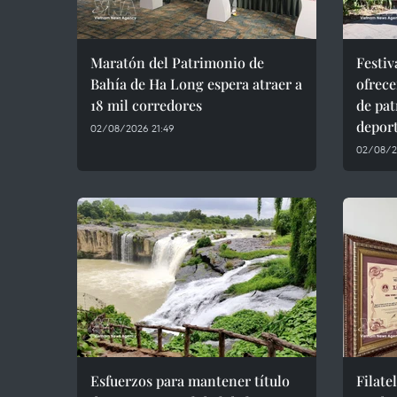
Maratón del Patrimonio de
Festiv
Bahía de Ha Long espera atraer a
ofrec
18 mil corredores
de pat
depor
02/08/2026 21:49
02/08/2
Esfuerzos para mantener título
Filate