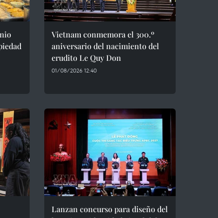
nio
Vietnam conmemora el 300.º
opiedad
aniversario del nacimiento del
erudito Le Quy Don
01/08/2026 12:40
Lanzan concurso para diseño del