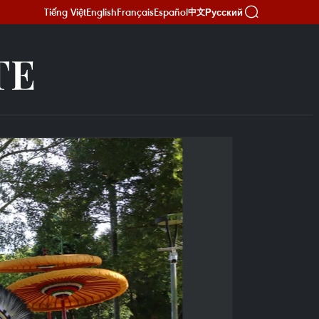
Tiếng Việt
English
Français
Español
Русский
中文
TE