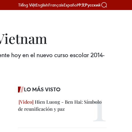
Tiếng Việt
English
Français
Español
Русский
中文
 Vietnam
ente hoy en el nuevo curso escolar 2014-
LO MÁS VISTO
Hien Luong - Ben Hai: Símbolo
de reunificación y paz