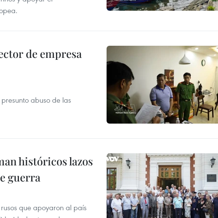
ropea.
ector de empresa
r presunto abuso de las
man históricos lazos
de guerra
 rusos que apoyaron al país