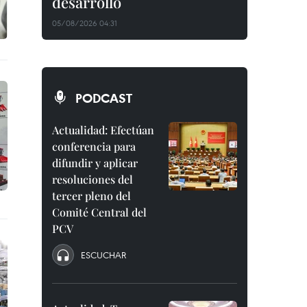
desarrollo
05/08/2026 04:31
PODCAST
Actualidad: Efectúan
conferencia para
difundir y aplicar
resoluciones del
tercer pleno del
Comité Central del
PCV
ESCUCHAR