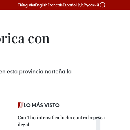
Tiếng Việt
English
Français
Español
Русский
中文
brica con
 esta provincia norteña la
LO MÁS VISTO
Can Tho intensifica lucha contra la pesca
ilegal