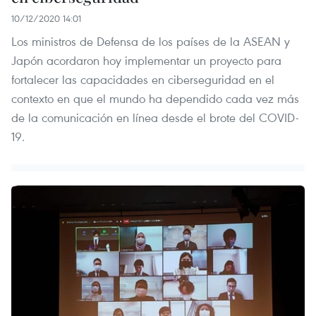
10/12/2020 14:01
Los ministros de Defensa de los países de la ASEAN y
Japón acordaron hoy implementar un proyecto para
fortalecer las capacidades en ciberseguridad en el
contexto en que el mundo ha dependido cada vez más
de la comunicación en línea desde el brote del COVID-
19.