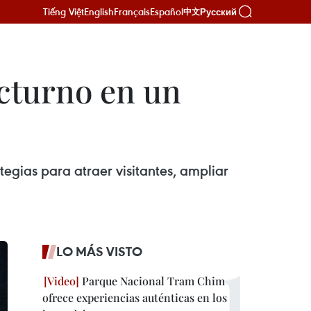
Tiếng Việt
English
Français
Español
Русский
中文
cturno en un
egias para atraer visitantes, ampliar
LO MÁS VISTO
Parque Nacional Tram Chim
ofrece experiencias auténticas en los