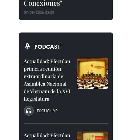
Conexiones"
07/08/2026 03:08
PODCAST
Actualidad: Efectúan
primera reunión
extraordinaria de
Asamblea Nacional
de Vietnam de la XVI
Legislatura
ESCUCHAR
Actualidad: Efectúan