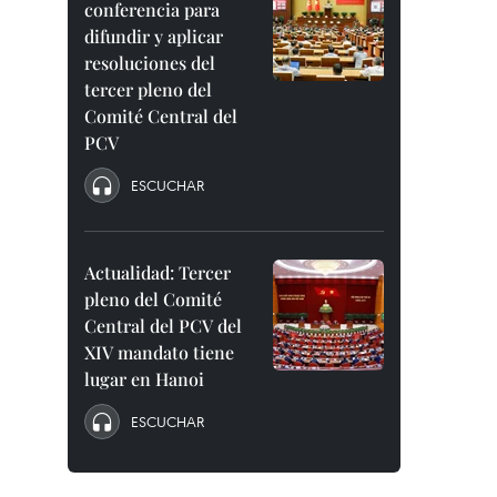
conferencia para
difundir y aplicar
resoluciones del
tercer pleno del
Comité Central del
PCV
ESCUCHAR
Actualidad: Tercer
pleno del Comité
Central del PCV del
XIV mandato tiene
lugar en Hanoi
ESCUCHAR