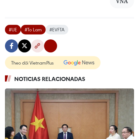
VNA
#UE
#To Lam
#EVFTA
Theo dõi VietnamPlus
NOTICIAS RELACIONADAS