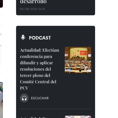
desarrollo
05/08/2026 04:31
PODCAST
Actualidad: Efectúan
conferencia para
difundir y aplicar
resoluciones del
tercer pleno del
Comité Central del
PCV
ESCUCHAR