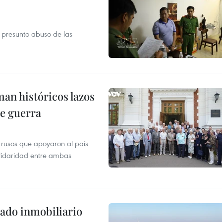
r presunto abuso de las
man históricos lazos
de guerra
 rusos que apoyaron al país
olidaridad entre ambas
ado inmobiliario