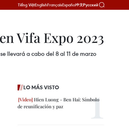
Tiếng Việt
English
Français
Español
Русский
中文
 en Vifa Expo 2023
e llevará a cabo del 8 al 11 de marzo
LO MÁS VISTO
Hien Luong - Ben Hai: Símbolo
de reunificación y paz