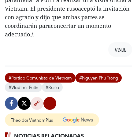
Vietnam. El presidente rusoaceptó la invitación
con agrado y dijo que ambas partes se
coordinarán paraconcertar un momento
adecuado./.
VNA
#Partido Comunista de Vietnam
#Nguyen Phu Trong
#Vladimir Putin
#Rusia
Theo dõi VietnamPlus
NOTICIAS RELACIONADAS