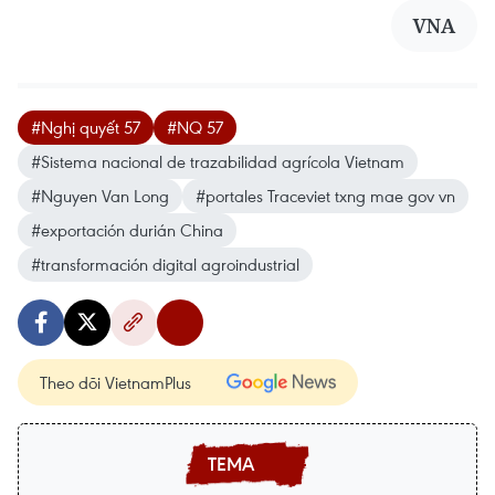
VNA
#Nghị quyết 57
#NQ 57
#Sistema nacional de trazabilidad agrícola Vietnam
#Nguyen Van Long
#portales Traceviet txng mae gov vn
#exportación durián China
#transformación digital agroindustrial
Theo dõi VietnamPlus