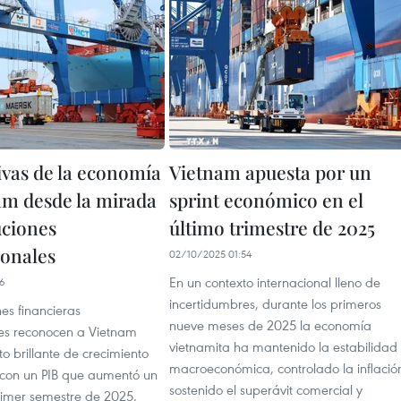
ivas de la economía
Vietnam apuesta por un
am desde la mirada
sprint económico en el
uciones
último trimestre de 2025
ionales
02/10/2025 01:54
En un contexto internacional lleno de
16
incertidumbres, durante los primeros
nes financieras
nueve meses de 2025 la economía
les reconocen a Vietnam
vietnamita ha mantenido la estabilidad
o brillante de crecimiento
macroeconómica, controlado la inflació
, con un PIB que aumentó un
sostenido el superávit comercial y
rimer semestre de 2025.