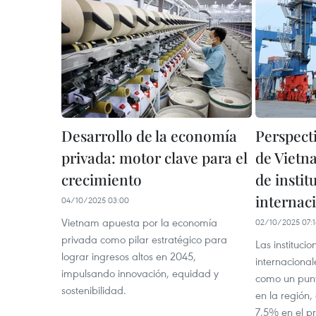
Desarrollo de la economía
Perspect
privada: motor clave para el
de Vietn
crecimiento
de instit
internac
04/10/2025 03:00
Vietnam apuesta por la economía
02/10/2025 07:
privada como pilar estratégico para
Las institucio
lograr ingresos altos en 2045,
internaciona
impulsando innovación, equidad y
como un punt
sostenibilidad.
en la región
7,5% en el p