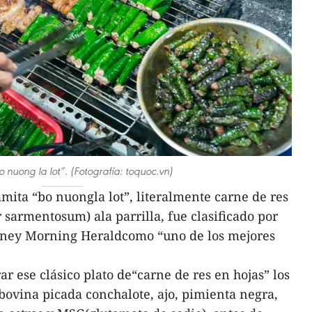
o nuong la lot”. (Fotografía: toquoc.vn)
amita “bo nuongla lot”, literalmente carne de res
r sarmentosum) ala parrilla, fue clasificado por
ydney Morning Heraldcomo “uno de los mejores
r ese clásico plato de“carne de res en hojas” los
ovina picada conchalote, ajo, pimienta negra,