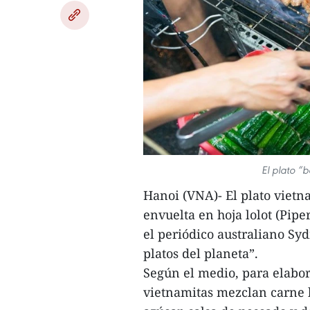
El plato “b
Hanoi (VNA)- El plato vietn
envuelta en hoja lolot (Pipe
el periódico australiano S
platos del planeta”.
Según el medio, para elabora
vietnamitas mezclan carne b