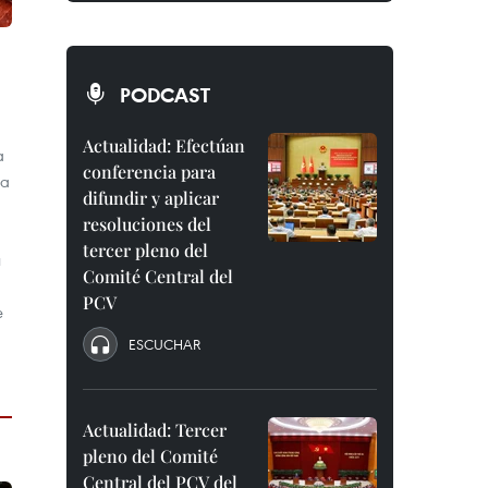
PODCAST
Actualidad: Efectúan
a
conferencia para
la
difundir y aplicar
resoluciones del
tercer pleno del
ú
Comité Central del
PCV
e
ESCUCHAR
Actualidad: Tercer
pleno del Comité
Central del PCV del