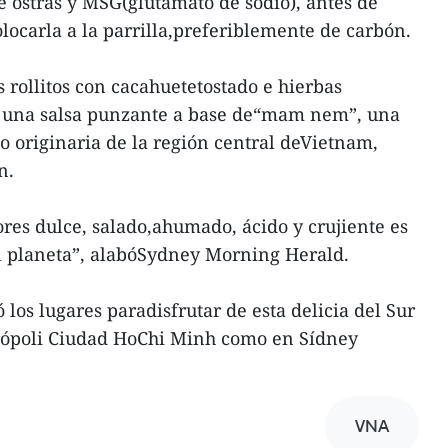
e ostras y MSG(glutamato de sodio), antes de
colocarla a la parrilla,preferiblemente de carbón.
 rollitos con cacahuetetostado e hierbas
on una salsa punzante a base de“mam nem”, una
 originaria de la región central deVietnam,
n.
res dulce, salado,ahumado, ácido y crujiente es
el planeta”, alabóSydney Morning Herald.
los lugares paradisfrutar de esta delicia del Sur
trópoli Ciudad HoChi Minh como en Sídney
VNA