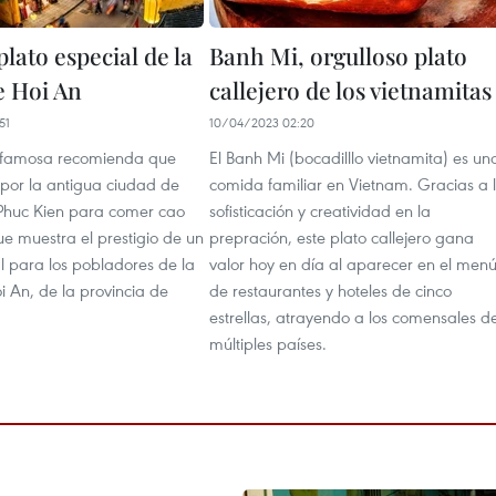
plato especial de la
Banh Mi, orgulloso plato
e Hoi An
callejero de los vietnamitas
51
10/04/2023 02:20
 famosa recomienda que
El Banh Mi (bocadilllo vietnamita) es un
por la antigua ciudad de
comida familiar en Vietnam. Gracias a 
e Phuc Kien para comer cao
sofisticación y creatividad en la
ue muestra el prestigio de un
prepración, este plato callejero gana
l para los pobladores de la
valor hoy en día al aparecer en el men
 An, de la provincia de
de restaurantes y hoteles de cinco
.
estrellas, atrayendo a los comensales d
múltiples países.