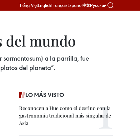
Tiếng Việt
English
Français
Español
Русский
中文
os del mundo
r sarmentosum) a la parrilla, fue
platos del planeta”.
LO MÁS VISTO
Reconocen a Hue como el destino con la
gastronomía tradicional más singular de
Asia