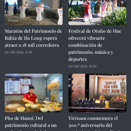
Maratón del Patrimonio de
Festival de Otoño de Hue
Bahía de Ha Long espera
ofrecerá vibrante
atraer a 18 mil corredores
combinación de
patrimonio, música y
02/08/2026 21:49
deportes
02/08/2026 18:00
Pho de Hanoi: Del
Vietnam conmemora el
patrimonio cultural a un
300.º aniversario del