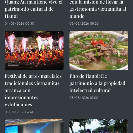
Quang An mantiene vivo el
con la misión de llevar la
patrimonio cultural de
gastronomía vietnamita al
Hanoi
mundo
04/08/2026 00:30
03/08/2026 08:20
Festival de artes marciales
Pho de Hanoi: De
tradicionales vietnamitas
patrimonio a la propiedad
arranca con
intelectual cultural
impresionantes
03/08/2026 01:00
exhibiciones
03/08/2026 04:41