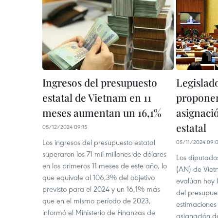
Ingresos del presupuesto
Legislad
estatal de Vietnam en 11
proponen
meses aumentan un 16,1%
asignaci
estatal
05/12/2024 09:15
Los ingresos del presupuesto estatal
05/11/2024 09:
superaron los 71 mil millones de dólares
Los diputado
en los primeros 11 meses de este año, lo
(AN) de Viet
que equivale al 106,3% del objetivo
evalúan hoy l
previsto para el 2024 y un 16,1% más
del presupues
que en el mismo período de 2023,
estimaciones 
informó el Ministerio de Finanzas de
asignación d