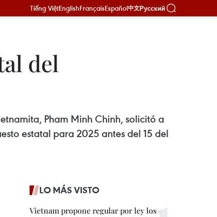
Tiếng Việt
English
Français
Español
Русский
中文
al del
vietnamita, Pham Minh Chinh, solicitó a
uesto estatal para 2025 antes del 15 del
LO MÁS VISTO
Vietnam propone regular por ley los