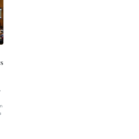
os
y
an
a