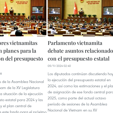
ores vietnamitas
Parlamento vietnamita
 planes para la
debate asuntos relacionad
ón del presupuesto
con el presupuesto estatal
05/11/2024 02:40
Los diputados continúan discutiendo ho
08
la ejecución del presupuesto estatal en
s de la Asamblea Nacional
2024, así como las estimaciones y el pl
nam de la XV Legislatura
de asignación de ese fondo central par
a situación de la ejecución
2025, como parte del actual octavo
to estatal para 2024 y las
período de sesiones de la Asamblea
y el plan central de
Nacional de Vietnam en su XV
e este fondo para el próximo