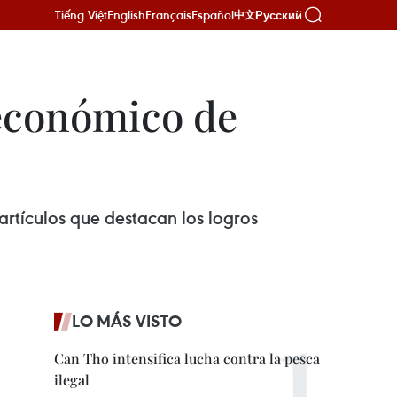
Tiếng Việt
English
Français
Español
Русский
中文
 económico de
artículos que destacan los logros
LO MÁS VISTO
Can Tho intensifica lucha contra la pesca
ilegal