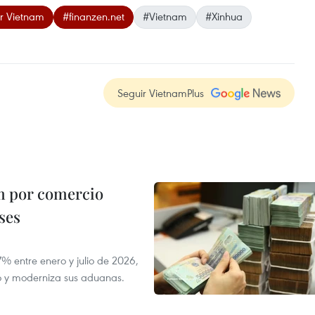
r Vietnam
#finanzen.net
#Vietnam
#Xinhua
Seguir VietnamPlus
m por comercio
ses
 entre enero y julio de 2026,
do y moderniza sus aduanas.