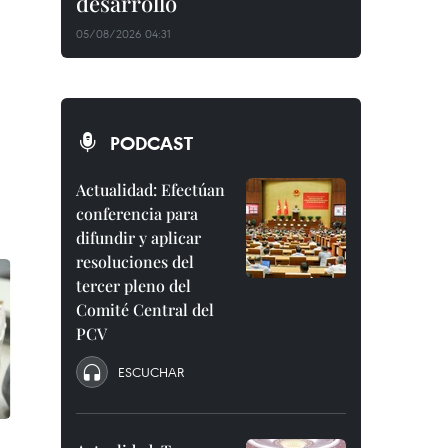
desarrollo
05/08/2026 04:31
PODCAST
Actualidad: Efectúan
conferencia para
difundir y aplicar
resoluciones del
tercer pleno del
Comité Central del
PCV
ESCUCHAR