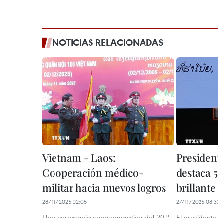
NOTICIAS RELACIONADAS
Vietnam - Laos:
Presiden
Cooperación médico-
destaca 5
militar hacia nuevos logros
brillante
28/11/2025 02:05
27/11/2025 08:3
Una ceremonia conmemorativa del 20.º
El president