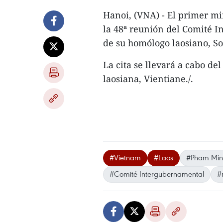
Hanoi, (VNA) - El primer mi
la 48ª reunión del Comité 
de su homólogo laosiano, S
La cita se llevará a cabo del
laosiana, Vientiane./.
#Vietnam
#Laos
#Pham Min
#Comité Intergubernamental
#