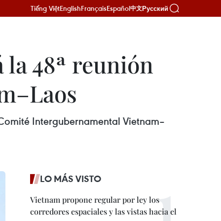
Tiếng Việt
English
Français
Español
Русский
中文
 la 48ª reunión
am–Laos
el Comité Intergubernamental Vietnam–
LO MÁS VISTO
Vietnam propone regular por ley los
corredores espaciales y las vistas hacia el