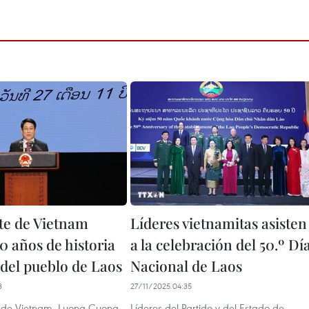
te de Vietnam
Líderes vietnamitas asisten
0 años de historia
a la celebración del 50.º Dí
 del pueblo de Laos
Nacional de Laos
3
27/11/2025 04:35
e de Vietnam, Luong Cuong,
Líderes del Partido y del Estado de