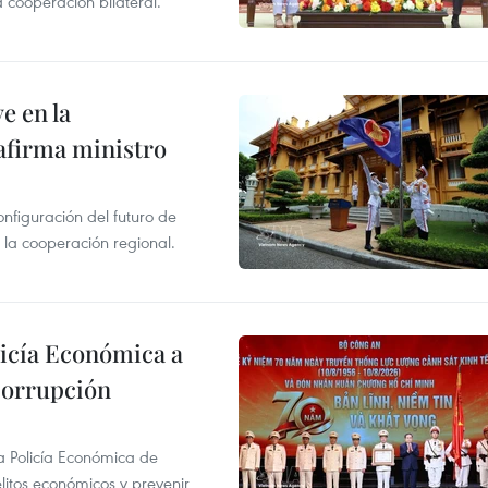
a cooperación bilateral.
e en la
afirma ministro
onfiguración del futuro de
 la cooperación regional.
licía Económica a
 corrupción
la Policía Económica de
elitos económicos y prevenir