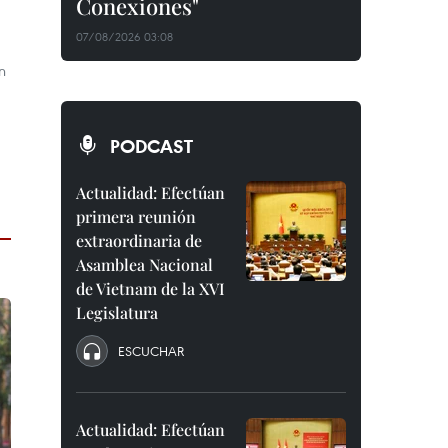
Conexiones"
07/08/2026 03:08
n
PODCAST
Actualidad: Efectúan
primera reunión
extraordinaria de
Asamblea Nacional
de Vietnam de la XVI
Legislatura
ESCUCHAR
Actualidad: Efectúan