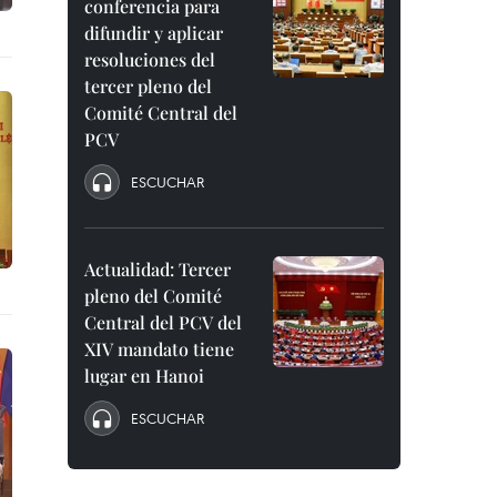
conferencia para
difundir y aplicar
resoluciones del
tercer pleno del
Comité Central del
PCV
ESCUCHAR
Actualidad: Tercer
pleno del Comité
Central del PCV del
XIV mandato tiene
lugar en Hanoi
ESCUCHAR