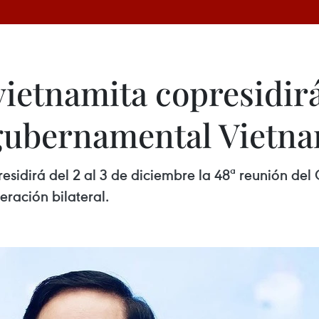
ietnamita copresidirá
rgubernamental Vietn
esidirá del 2 al 3 de diciembre la 48ª reunión d
eración bilateral.