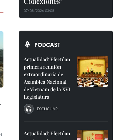
Conexiones"
07/08/2026 03:08
PODCAST
Actualidad: Efectúan
primera reunión
extraordinaria de
Asamblea Nacional
de Vietnam de la XVI
Legislatura
y
ESCUCHAR
Actualidad: Efectúan
es