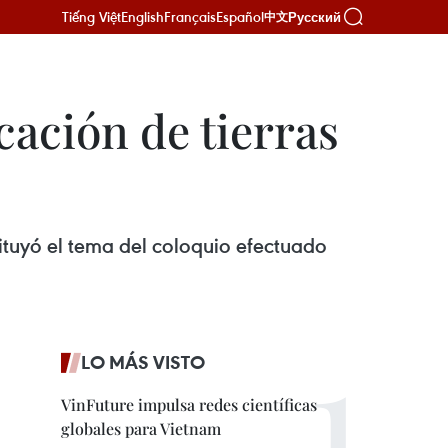
Tiếng Việt
English
Français
Español
Русский
中文
ación de tierras
tituyó el tema del coloquio efectuado
LO MÁS VISTO
VinFuture impulsa redes científicas
globales para Vietnam