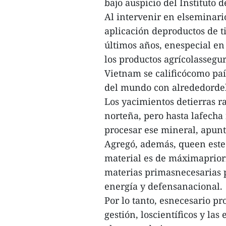
bajo auspicio del Instituto 
Al intervenir en elseminari
aplicación deproductos de t
últimos años, enespecial en 
los productos agrícolassegur
Vietnam se calificócomo paí
del mundo con alrededordel 
Los yacimientos detierras r
norteña, pero hasta lafecha
procesar ese mineral, apu
Agregó, además, queen este 
material es de máximapriorid
materias primasnecesarias p
energía y defensanacional.
Por lo tanto, esnecesario p
gestión, loscientíficos y la