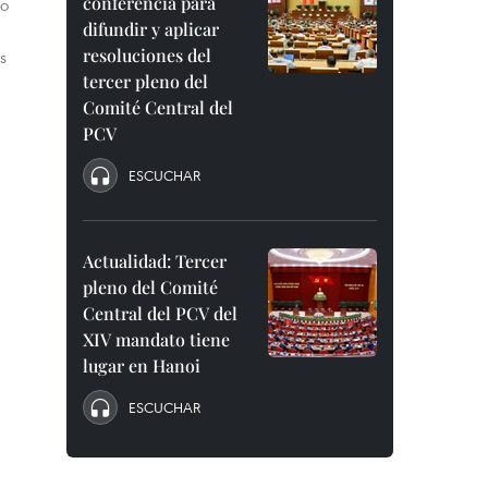
conferencia para
ro
difundir y aplicar
resoluciones del
s
tercer pleno del
Comité Central del
PCV
ESCUCHAR
Actualidad: Tercer
pleno del Comité
Central del PCV del
XIV mandato tiene
lugar en Hanoi
ESCUCHAR