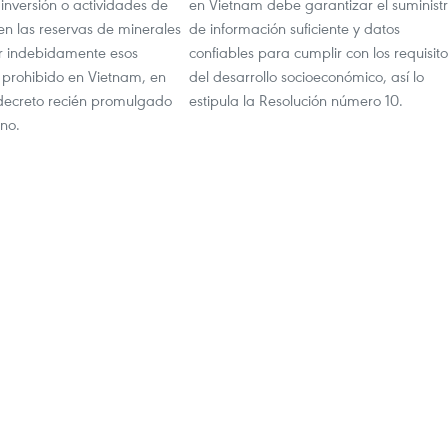
inversión o actividades de
en Vietnam debe garantizar el suminist
en las reservas de minerales
de información suficiente y datos
r indebidamente esos
confiables para cumplir con los requisito
á prohibido en Vietnam, en
del desarrollo socioeconómico, así lo
 decreto recién promulgado
estipula la Resolución número 10.
rno.