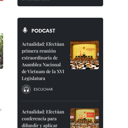
PODCAST
Actualidad: Efectúan
primera reunión
extraordinaria de
Asamblea Nacional
de Vietnam de la XVI
Legislatura
ESCUCHAR
o
Actualidad: Efectúan
conferencia para
difundir y aplicar