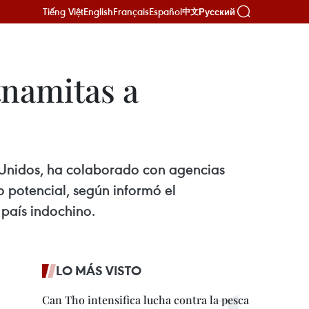
Tiếng Việt
English
Français
Español
Русский
中文
tnamitas a
s Unidos, ha colaborado con agencias
 potencial, según informó el
país indochino.
LO MÁS VISTO
Can Tho intensifica lucha contra la pesca