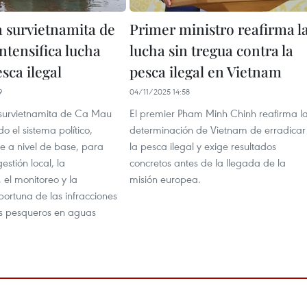
a survietnamita de
Primer ministro reafirma l
ntensifica lucha
lucha sin tregua contra la
sca ilegal
pesca ilegal en Vietnam
9
04/11/2025 14:58
 survietnamita de Ca Mau
El premier Pham Minh Chinh reafirma l
o el sistema político,
determinación de Vietnam de erradicar
e a nivel de base, para
la pesca ilegal y exige resultados
gestión local, la
concretos antes de la llegada de la
el monitoreo y la
misión europea.
ortuna de las infracciones
s pesqueros en aguas