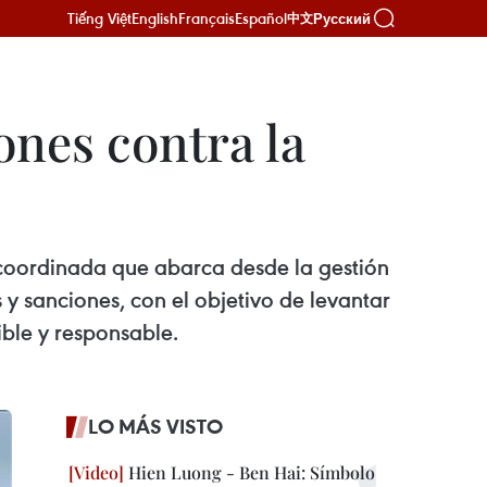
Tiếng Việt
English
Français
Español
Русский
中文
nes contra la
coordinada que abarca desde la gestión
s y sanciones, con el objetivo de levantar
ble y responsable.
LO MÁS VISTO
Hien Luong - Ben Hai: Símbolo