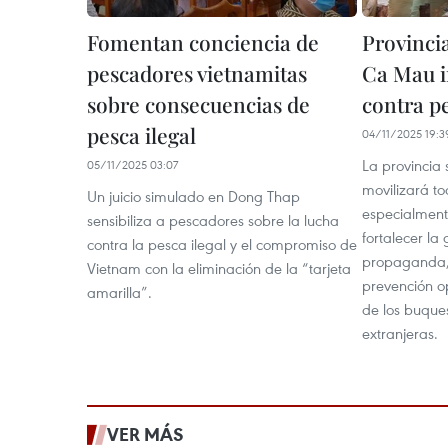
Fomentan conciencia de
Provinci
pescadores vietnamitas
Ca Mau i
sobre consecuencias de
contra pe
pesca ilegal
04/11/2025 19:3
La provincia
05/11/2025 03:07
movilizará tod
Un juicio simulado en Dong Thap
especialment
sensibiliza a pescadores sobre la lucha
fortalecer la 
contra la pesca ilegal y el compromiso de
propaganda, 
Vietnam con la eliminación de la “tarjeta
prevención op
amarilla”.
de los buque
extranjeras.
VER MÁS