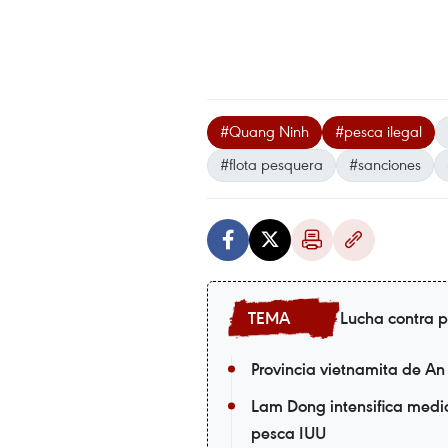
#Quang Ninh
#pesca ilegal
#flota pesquera
#sanciones
Lucha contra p
Provincia vietnamita de An
Lam Dong intensifica medi
pesca IUU