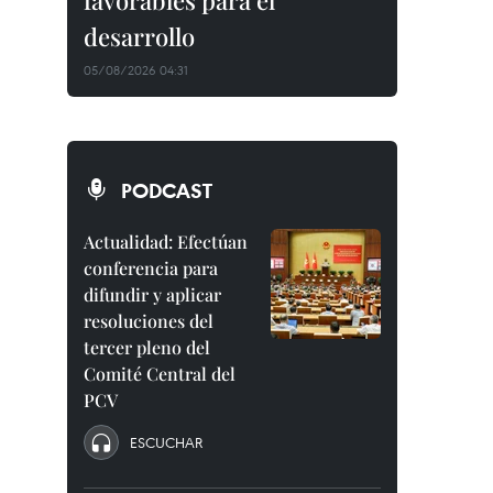
favorables para el
desarrollo
05/08/2026 04:31
PODCAST
Actualidad: Efectúan
conferencia para
difundir y aplicar
resoluciones del
tercer pleno del
Comité Central del
PCV
ESCUCHAR